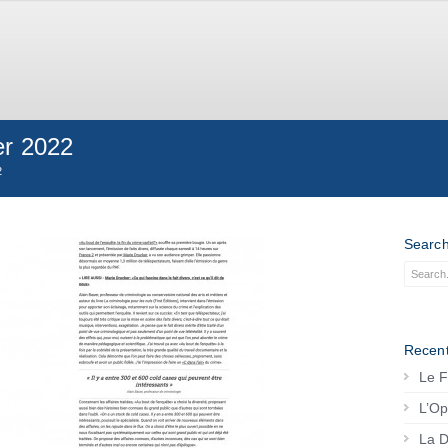
er 2022
2
Searc
Recent
Le F
L’Op
La D