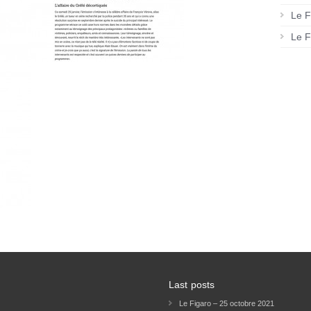
Le F
Le F
Last posts
Le Figaro – 25 octobre 2021