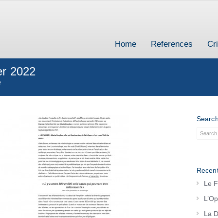
Home
References
Cr
er 2022
2
Searc
Recent
Le F
L’Op
La D