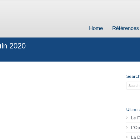
Home
Références
uin 2020
Searc
Ultimi a
Le F
L’Op
La D