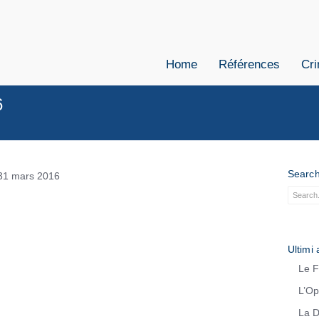
Home
Références
Cri
6
Searc
Ultimi a
Le F
L’Op
La D