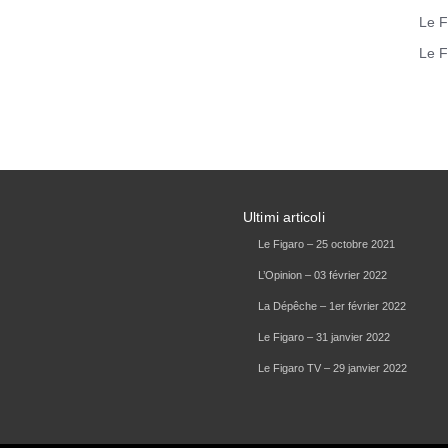
Le F
Le F
Ultimi articoli
Le Figaro – 25 octobre 2021
L’Opinion – 03 février 2022
La Dépêche – 1er février 2022
Le Figaro – 31 janvier 2022
Le Figaro TV – 29 janvier 2022