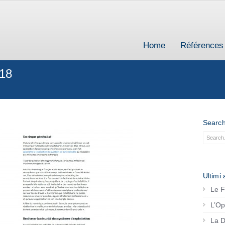
Home
Références
018
Searc
Ultimi a
Le F
L’Op
La D