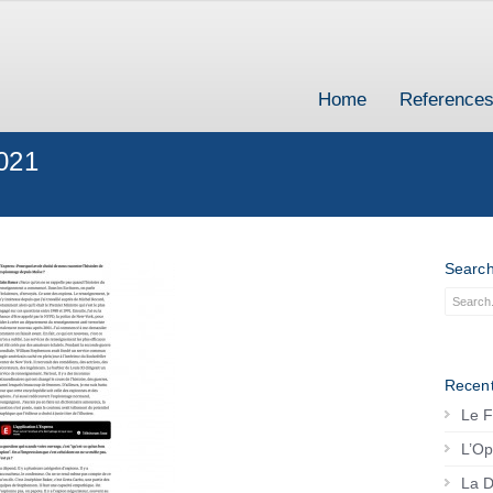
Home
Reference
2021
Searc
Recent
Le F
L’Op
La D