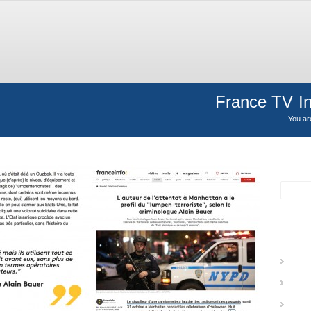
France TV I
You ar