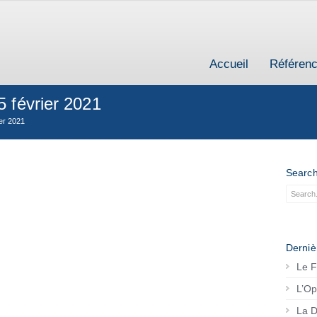
Accueil
Référen
 février 2021
er 2021
Searc
Derniè
Le F
L’Op
La D