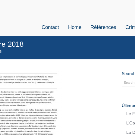
Contact
Home
Références
Crim
re 2018
8
Searc
Últimos
Le F
L’Op
La D